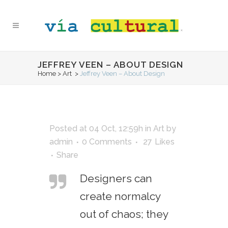
JEFFREY VEEN – ABOUT DESIGN
Home
>
Art
>
Jeffrey Veen – About Design
Posted at 04 Oct, 12:59h
in
Art
by
admin
0 Comments
27
Likes
Share
Designers can
create normalcy
out of chaos; they